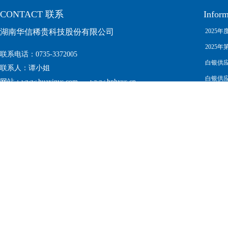
CONTACT 联系
Infor
湖南华信稀贵科技股份有限公司
2025年度
Complia
2025年第
联系电话
：0735-3372005
白银供应链尽
联系人：谭小姐
白银供应链尽
网站：www.huaxinys.com www.hnhxys.cn
Manage
2026年
邮编：423400
地址：湖南省郴州市资兴市江北工业园
2026华信
about no
《环境
无强迫劳动的
《环境
2024年度
Complia
首页
关于我们
新闻中心