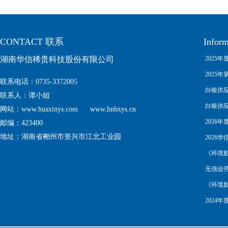
CONTACT 联系
Infor
湖南华信稀贵科技股份有限公司
2025年度
Complia
2025年第
联系电话
：0735-3372005
白银供应链尽
联系人：谭小姐
白银供应链尽
网站：www.huaxinys.com www.hnhxys.cn
Manage
2026年
邮编：423400
地址：湖南省郴州市资兴市江北工业园
2026华信
about no
《环境
无强迫劳动的
《环境
2024年度
Complia