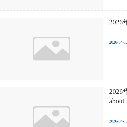
2026
2026-04-1
2026
about
2026-04-1