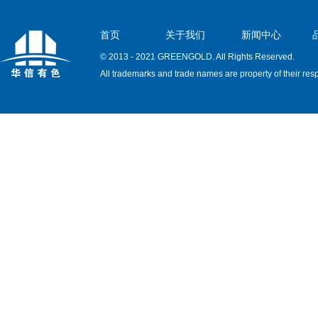
首页
关于我们
新闻中心
© 2013 - 2021 GREENGOLD. All Rights Reserved.
All trademarks and trade names are property of their res
owners.