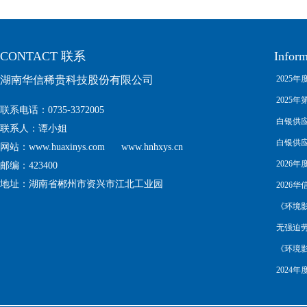
CONTACT 联系
Infor
湖南华信稀贵科技股份有限公司
2025年度
Complia
2025年第
联系电话
：0735-3372005
白银供应链尽
联系人：谭小姐
白银供应链尽
网站：www.huaxinys.com www.hnhxys.cn
Manage
2026年
邮编：423400
地址：湖南省郴州市资兴市江北工业园
2026华信
about no
《环境
无强迫劳动的
《环境
2024年度
Complia