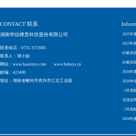
CONTACT 联系
Infor
湖南华信稀贵科技股份有限公司
2025年度
Complia
2025年第
联系电话
：0735-3372005
白银供应链尽
联系人：谭小姐
白银供应链尽
网站：www.huaxinys.com www.hnhxys.cn
Manage
2026年
邮编：423400
地址：湖南省郴州市资兴市江北工业园
2026华信
about no
《环境
无强迫劳动的
《环境
2024年度
Complia